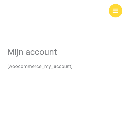
Ga
naar
de
inhoud
Mijn account
[woocommerce_my_account]